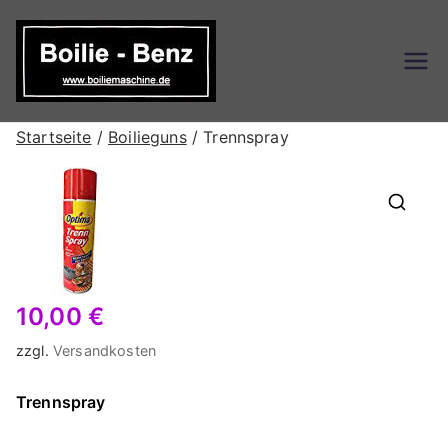
Zum
Inhalt
springen
Boilie-
Boilie-Benz Online Shop
Benz – DE
Startseite
/
Boilieguns
/ Trennspray
🔍
10,00
€
zzgl.
Versandkosten
Trennspray