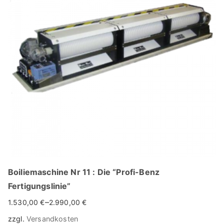
auf.
Die
Optionen
können
auf
der
Produktseite
gewählt
werden
Boiliemaschine Nr 11 : Die “Profi-Benz
Fertigungslinie”
–
1.530,00
€
2.990,00
€
zzgl.
Versandkosten