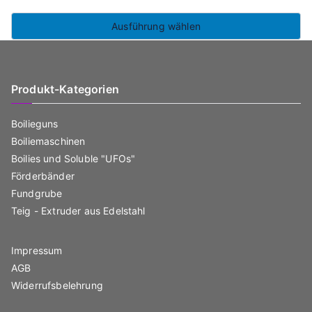
Ausführung wählen
Dieses
Produkt
weist
Produkt-Kategorien
mehrere
Boilieguns
Varianten
Boiliemaschinen
auf.
Boilies und Soluble "UFOs"
Die
Förderbänder
Optionen
Fundgrube
können
Teig - Extruder aus Edelstahl
auf
der
Impressum
Produktseite
AGB
gewählt
Widerrufsbelehrung
werden