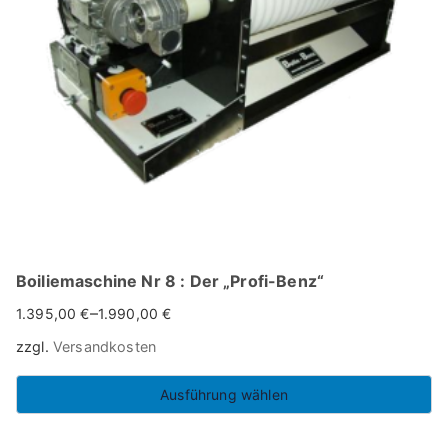
i
c
e
:
l
o
w
t
o
h
Boiliemaschine Nr 8 : Der „Profi-Benz“
i
–
1.395,00
€
1.990,00
€
g
zzgl.
Versandkosten
h
Ausführung wählen
Dieses