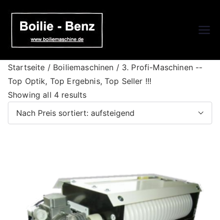
Zum
Inhalt
springen
Boilie-
Boilie-Benz Online Shop
Benz – DE
Startseite
/
Boiliemaschinen
/ 3. Profi-Maschinen --
Top Optik, Top Ergebnis, Top Seller !!!
S
Showing all 4 results
o
r
t
e
d
b
y
p
r