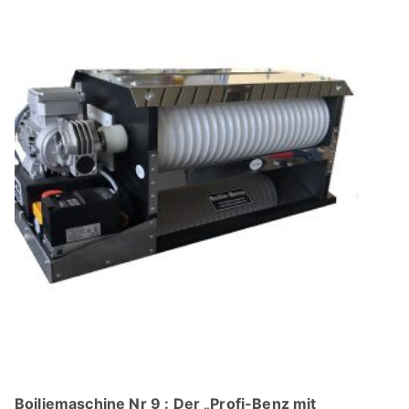
Produkt
weist
mehrere
Varianten
auf.
Die
Optionen
können
auf
der
Produktseite
gewählt
werden
Boiliemaschine Nr 9 : Der „Profi-Benz mit