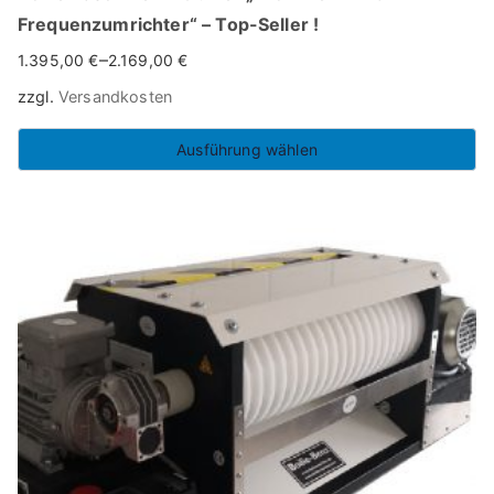
Frequenzumrichter“ – Top-Seller !
–
1.395,00
€
2.169,00
€
zzgl.
Versandkosten
Ausführung wählen
Dieses
Produkt
weist
mehrere
Varianten
auf.
Die
Optionen
können
auf