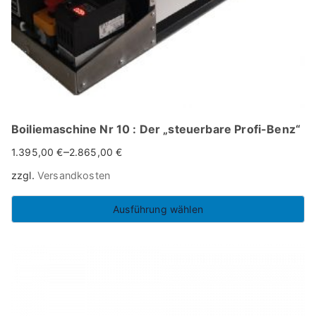
der
Produktseite
gewählt
werden
Boiliemaschine Nr 10 : Der „steuerbare Profi-Benz“
–
1.395,00
€
2.865,00
€
zzgl.
Versandkosten
Ausführung wählen
Dieses
Produkt
weist
mehrere
Varianten