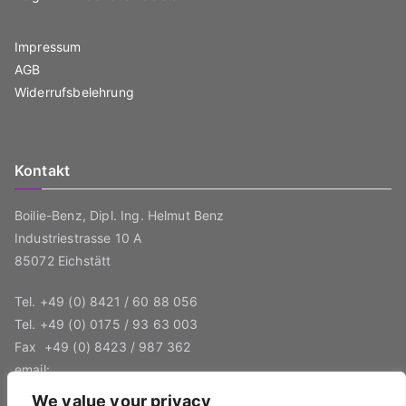
auf
der
Impressum
Produktseite
AGB
gewählt
Widerrufsbelehrung
werden
Kontakt
Boilie-Benz, Dipl. Ing. Helmut Benz
Industriestrasse 10 A
85072 Eichstätt
Tel.
+49 (0) 8421 / 60 88 056
Tel.
+49 (0) 0175 / 93 63 003
Fax
+49 (0) 8423 / 987 362
email:
boilie-benz@boiliemaschine.de
We value your privacy