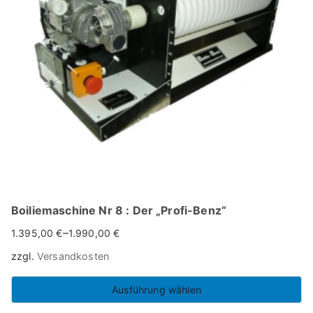
r
i
c
e
:
l
o
w
t
o
h
Boiliemaschine Nr 8 : Der „Profi-Benz“
i
–
1.395,00
€
1.990,00
€
g
zzgl.
Versandkosten
h
Ausführung wählen
Dieses