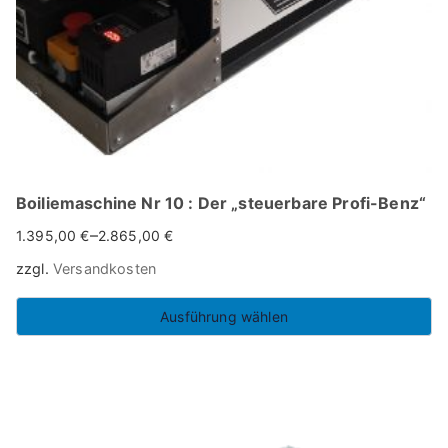
der
Produktseite
gewählt
werden
Boiliemaschine Nr 10 : Der „steuerbare Profi-Benz“
–
1.395,00
€
2.865,00
€
zzgl.
Versandkosten
Ausführung wählen
Dieses
Produkt
weist
mehrere