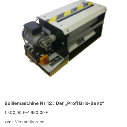
Varianten
auf.
Die
Optionen
können
auf
der
Produktseite
gewählt
werden
Boiliemaschine Nr 12 : Der „Profi Brix-Benz“
–
1.500,00
€
1.950,00
€
zzgl.
Versandkosten