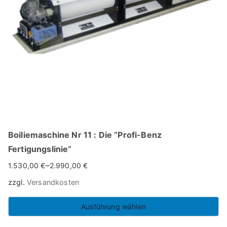
können
auf
der
Produktseite
gewählt
werden
Boiliemaschine Nr 11 : Die “Profi-Benz
Fertigungslinie”
–
1.530,00
€
2.990,00
€
zzgl.
Versandkosten
Ausführung wählen
Dieses