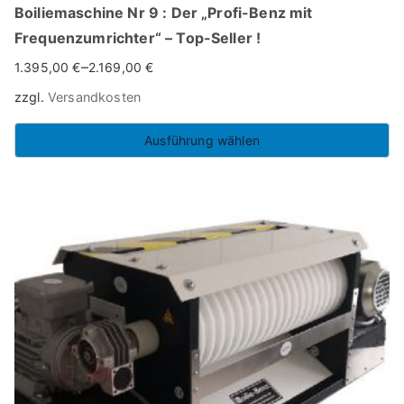
Boiliemaschine Nr 9 : Der „Profi-Benz mit
Frequenzumrichter“ – Top-Seller !
–
1.395,00
€
2.169,00
€
zzgl.
Versandkosten
Ausführung wählen
Dieses
Produkt
weist
mehrere
Varianten
auf.
Die
Optionen
können
auf