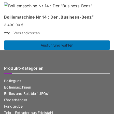
Produkt
weist
Boiliemaschine Nr 14 : Der „Business-Benz“
mehrere
3.490,00
€
Varianten
zzgl.
Versandkosten
auf.
Die
Ausführung wählen
Optionen
Dieses
können
Produkt
auf
weist
Produkt-Kategorien
der
mehrere
Produktseite
Boilieguns
Varianten
gewählt
Boiliemaschinen
auf.
werden
Boilies und Soluble "UFOs"
Die
Förderbänder
Optionen
Fundgrube
können
Teig - Extruder aus Edelstahl