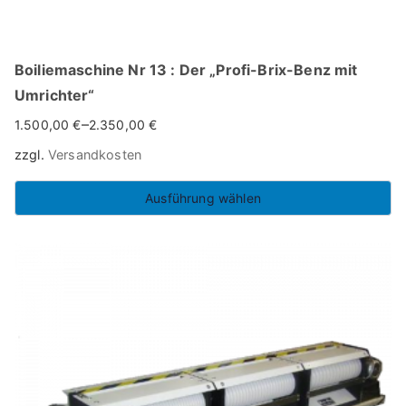
Boiliemaschine Nr 13 : Der „Profi-Brix-Benz mit
Umrichter“
–
1.500,00
€
2.350,00
€
zzgl.
Versandkosten
Ausführung wählen
Dieses
Produkt
weist
mehrere
Varianten
auf.
Die
Optionen