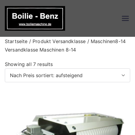
Zum
Inhalt
springen
Boilie-
Boilie-Benz Online Shop
Benz – DE
Startseite
/ Produkt Versandklasse / Maschinen8-14
Versandklasse Maschinen 8-14
S
Showing all 7 results
o
r
t
e
d
b
y
p