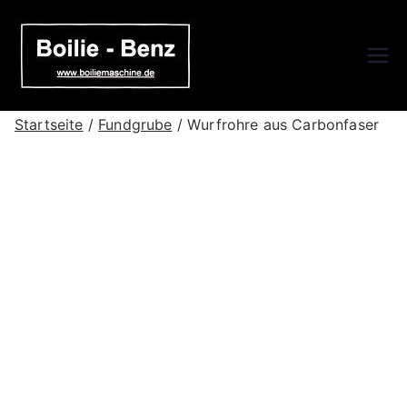
Zum
Inhalt
springen
Boilie-
Boilie-Benz Online Shop
Benz – DE
Startseite
/
Fundgrube
/ Wurfrohre aus Carbonfaser