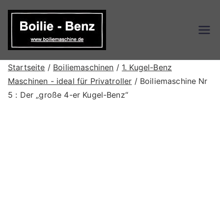
Zum
Inhalt
springen
Boilie-
Boilie-Benz Online Shop
Benz – DE
Startseite
/
Boiliemaschinen
/
1. Kugel-Benz
Maschinen - ideal für Privatroller
/ Boiliemaschine Nr
5 : Der „große 4-er Kugel-Benz“