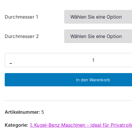
Durchmesser 1
Durchmesser 2
Boiliemaschine
-
Nr
5
In den Warenkorb
:
Der
"große
4-
Artikelnummer:
5
er
Kugel-
Kategorie:
1. Kugel-Benz Maschinen - ideal für Privatroll
Benz"